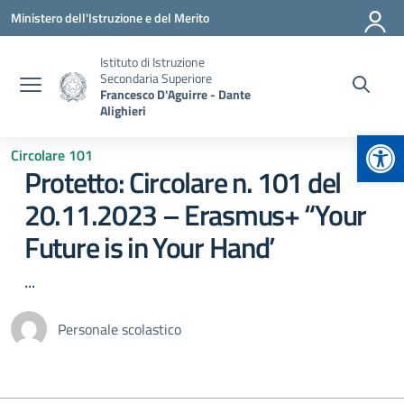
Vai ai contenuti
Vai al menu di navigazione
Vai al footer
Ministero dell'Istruzione e del Merito
Istituto di Istruzione
Secondaria Superiore
Francesco D'Aguirre - Dante
Alighieri
Apr
Circolare 101
Protetto: Circolare n. 101 del
20.11.2023 – Erasmus+ “Your
Future is in Your Hand’
...
Personale scolastico