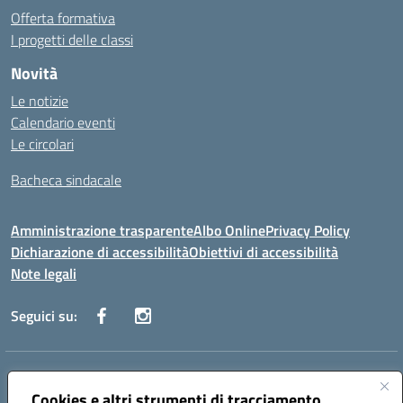
Offerta formativa
I progetti delle classi
Novità
Le notizie
Calendario eventi
Le circolari
Bacheca sindacale
Amministrazione trasparente
Albo Online
Privacy Policy
Dichiarazione di accessibilità
Obiettivi di accessibilità
Note legali
Seguici su:
Indirizzo:
Via San Leonardo - 91018 Salemi
Centralino:
Cookies e altri strumenti di tracciamento
0924 534873 Salemi - 0924534879 Partanna