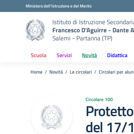
Vai ai contenuti
Vai al menu di navigazione
Vai al footer
Ministero dell'Istruzione e del Merito
Istituto di Istruzione Secondar
Francesco D'Aguirre - Dante A
Salemi - Partanna (TP)
Scuola
Servizi
Novità
Didattica
Home
Novità
Le circolari
Circolari per alun
Circolare 100
Protetto
del 17/