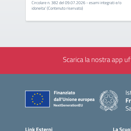
Circolare n. 382 del 09.07.2026 - esami integrati e/o
idoneita' (Contenuto riservato)
Scarica la nostra app uff
Is
Fr
Sa
— 
Link Esterni
La Scuo