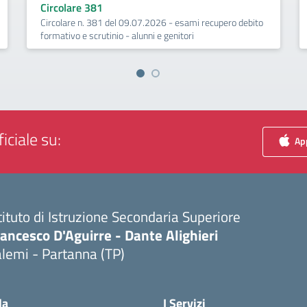
Circolare 381
Circolare n. 381 del 09.07.2026 - esami recupero debito
formativo e scrutinio - alunni e genitori
iciale su:
App
tituto di Istruzione Secondaria Superiore
ancesco D'Aguirre - Dante Alighieri
lemi - Partanna (TP)
Visita la pagina iniziale della scuola
la
I Servizi