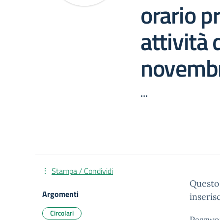
orario p
attività 
novemb
...
Stampa / Condividi
Questo 
Argomenti
inseris
Circolari
Passwo