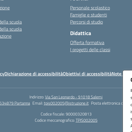
zione
Personale scolastico
Famiglie e studenti
della scuola
Percorsi di studio
della scuola
Didattica
azione
Offerta formativa
I progetti delle classi
icy
Dichiarazione di accessibilità
Obiettivi di accessibilità
Note legal
Indirizzo:
Via San Leonardo - 91018 Salemi
534879 Partanna
Email:
tpis002005@istruzione.it
Posta elettronica certif
Codice fiscale: 90000320813
Codice meccanografico:
TPIS002005