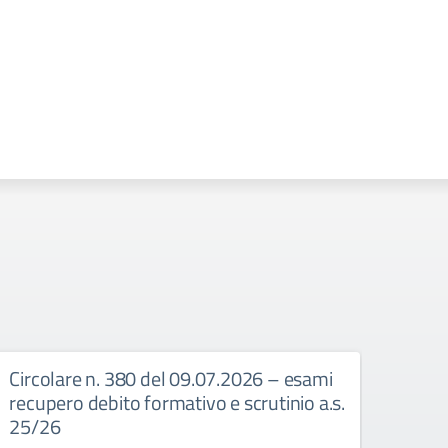
Circolare n. 380 del 09.07.2026 – esami
Circ
recupero debito formativo e scrutinio a.s.
Dispo
25/26
Circo