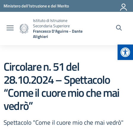
Vai ai contenuti
Vai al menu di navigazione
Vai al footer
Ministero dell'Istruzione e del Merito
Istituto di Istruzione
Secondaria Superiore
Francesco D'Aguirre - Dante
Alighieri
Apr
Circolare n. 51 del
28.10.2024 – Spettacolo
“Come il cuore mio che mai
vedrò”
Spettacolo "Come il cuore mio che mai vedrò"