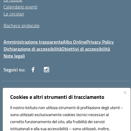
Calendario eventi
Le circolari
Bacheca sindacale
Amministrazione trasparente
Albo Online
Privacy Policy
Dichiarazione di accessibilità
Obiettivi di accessibilità
Note legali
Seguici su:
Indirizzo:
Via San Leonardo - 91018 Salemi
Centralino:
Cookies e altri strumenti di tracciamento
0924 534873 Salemi - 0924534879 Partanna
Email:
tpis002005@istruzione.it
Il nostro Istituto non utilizza strumenti di profilazione degli utenti -
Posta elettronica certificata (PEC):
tpis002005@pec.istruzione.it
sono utilizzati esclusivamente cookies tecnici necessari al
Codice fiscale: 90000320813
corretto funzionamento del sito, alla fruibilità dei servizi
Codice meccanografico:
TPIS002005
istituzionali e alla sua accessibilità – sono utilizzati, inoltre,