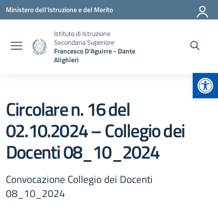
Vai ai contenuti
Vai al menu di navigazione
Vai al footer
Ministero dell'Istruzione e del Merito
Istituto di Istruzione
Secondaria Superiore
Francesco D'Aguirre - Dante
Alighieri
Apr
Circolare n. 16 del
02.10.2024 – Collegio dei
Docenti 08_10_2024
Convocazione Collegio dei Docenti
08_10_2024