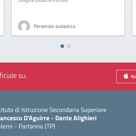
categorie pubbliche e private.
Personale scolastico
iciale su:
App
tituto di Istruzione Secondaria Superiore
ancesco D'Aguirre - Dante Alighieri
lemi - Partanna (TP)
Visita la pagina iniziale della scuola