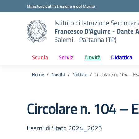
Vai ai contenuti
Vai al menu di navigazione
Vai al footer
Ministero dell'Istruzione e del Merito
Istituto di Istruzione Secondar
Francesco D'Aguirre - Dante A
Salemi - Partanna (TP)
Scuola
Servizi
Novità
Didattica
Home
Novità
Notizie
Circolare n. 104 – E
Circolare n. 104 –
Esami di Stato 2024_2025