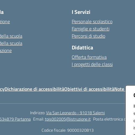
la
I Servizi
zione
Personale scolastico
Famiglie e studenti
della scuola
Percorsi di studio
della scuola
Didattica
azione
Offerta formativa
I progetti delle classi
icy
Dichiarazione di accessibilità
Obiettivi di accessibilità
Note legal
Indirizzo:
Via San Leonardo - 91018 Salemi
534879 Partanna
Email:
tpis002005@istruzione.it
Posta elettronica certif
Codice fiscale: 90000320813