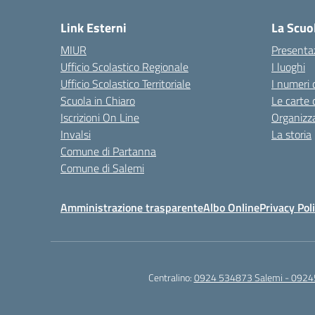
Link Esterni
La Scuo
MIUR
Presenta
Ufficio Scolastico Regionale
I luoghi
Ufficio Scolastico Territoriale
I numeri 
Scuola in Chiaro
Le carte 
Iscrizioni On Line
Organizz
Invalsi
La storia
Comune di Partanna
Comune di Salemi
Amministrazione trasparente
Albo Online
Privacy Pol
Centralino:
0924 534873 Salemi - 0924