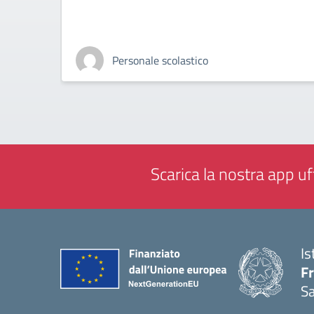
Personale scolastico
Scarica la nostra app uff
Is
Fr
Sa
— 