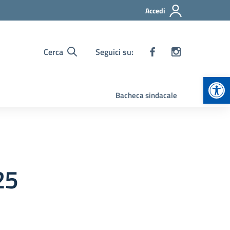
Accedi
Cerca
Seguici su:
Apr
Bacheca sindacale
25