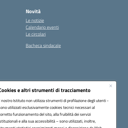
Novità
Le notizie
Calendario eventi
Le circolari
Bacheca sindacale
i
Seguici su:
Cookies e altri strumenti di tracciamento
Il nostro Istituto non utilizza strumenti di profilazione degli utenti -
sono utilizzati esclusivamente cookies tecnici necessari al
icata (PEC):
tpis002005@pec.istruzione.it
corretto funzionamento del sito, alla fruibilità dei servizi
istituzionali e alla sua accessibilità – sono utilizzati, inoltre,
strumenti statistici anonimizzati messi a disposizione da Web