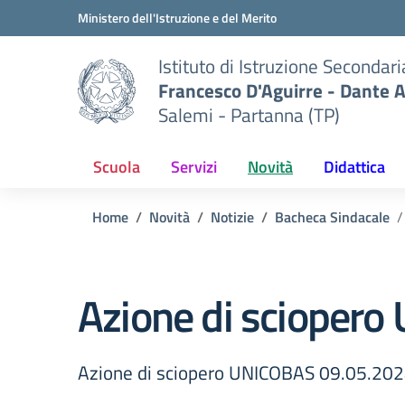
Vai ai contenuti
Vai al menu di navigazione
Vai al footer
Ministero dell'Istruzione e del Merito
Istituto di Istruzione Secondar
Francesco D'Aguirre - Dante A
Salemi - Partanna (TP)
Scuola
Servizi
Novità
Didattica
Home
Novità
Notizie
Bacheca Sindacale
Azione di scioper
Azione di sciopero UNICOBAS 09.05.20