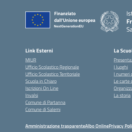
Is
Fr
Sa
— 
Link Esterni
La Scuo
MIUR
Presenta
Ufficio Scolastico Regionale
I luoghi
Ufficio Scolastico Territoriale
I numeri 
Scuola in Chiaro
Le carte 
Iscrizioni On Line
Organizz
Invalsi
La storia
Comune di Partanna
Comune di Salemi
Amministrazione trasparente
Albo Online
Privacy Pol