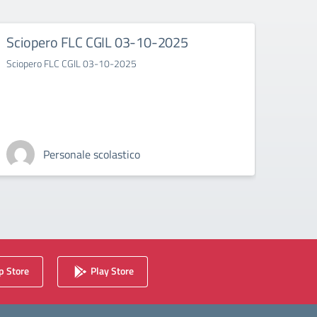
Sciopero FLC CGIL 03-10-2025
Circ
Asse
Sciopero FLC CGIL 03-10-2025
29.0
Assemb
Personale scolastico
 Store
Play Store