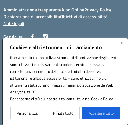
Amministrazione trasparente
Albo Online
Privacy Policy
Dichiarazione di accessibilità
Obiettivi di accessibilità
Note legali
Seguici su:
Cookies e altri strumenti di tracciamento
Indirizzo:
Via San Leonardo - 91018 Salemi
Il nostro Istituto non utilizza strumenti di profilazione degli utenti -
Centralino:
0924 534873 Salemi - 0924534879 Partanna
sono utilizzati esclusivamente cookies tecnici necessari al
Email:
tpis002005@istruzione.it
corretto funzionamento del sito, alla fruibilità dei servizi
Posta elettronica certificata (PEC):
tpis002005@pec.istruzione.it
istituzionali e alla sua accessibilità – sono utilizzati, inoltre,
strumenti statistici anonimizzati messi a disposizione da Web
Codice fiscale: 90000320813
Codice meccanografico:
TPIS002005
Analytics Italia.
Per saperne di più sul nostro sito, consulta la ns. Cookie Policy.
Hosting & Powered by 3D Solution S.r.l.
Personalizza
Rifiuta tutto
Accettare tutto
Concept & Design by Designers Italia