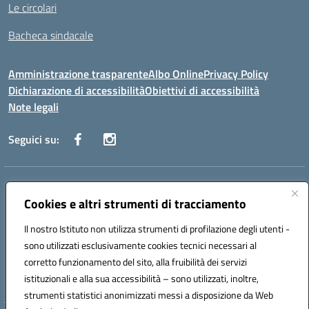
Le circolari
Bacheca sindacale
Amministrazione trasparente
Albo Online
Privacy Policy
Dichiarazione di accessibilità
Obiettivi di accessibilità
Note legali
Seguici su:
Indirizzo:
Via San Leonardo - 91018 Salemi
Centralino:
Cookies e altri strumenti di tracciamento
0924 534873 Salemi - 0924534879 Partanna
Email:
tpis002005@istruzione.it
Il nostro Istituto non utilizza strumenti di profilazione degli utenti -
Posta elettronica certificata (PEC):
tpis002005@pec.istruzione.it
sono utilizzati esclusivamente cookies tecnici necessari al
Codice fiscale: 90000320813
corretto funzionamento del sito, alla fruibilità dei servizi
Codice meccanografico:
TPIS002005
istituzionali e alla sua accessibilità – sono utilizzati, inoltre,
strumenti statistici anonimizzati messi a disposizione da Web