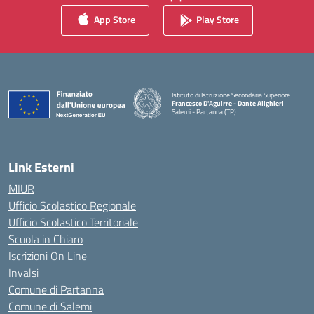
App Store
Play Store
Istituto di Istruzione Secondaria Superiore
Francesco D'Aguirre - Dante Alighieri
Salemi - Partanna (TP)
— Visita la pagina iniziale della scuola
Link Esterni
MIUR
Ufficio Scolastico Regionale
Ufficio Scolastico Territoriale
Scuola in Chiaro
Iscrizioni On Line
Invalsi
Comune di Partanna
Comune di Salemi