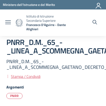
Vai ai contenuti
Vai al menu di navigazione
Vai al footer
Ministero dell'Istruzione e del Merito
Istituto di Istruzione
Secondaria Superiore
Francesco D'Aguirre - Dante
Alighieri
PNRR_D.M._65_-
_LINEA_A_SCOMMEGNA_GAETA
PNRR_D.M._65_-
_LINEA_A_SCOMMEGNA_GAETANO_DECRETO_
Stampa / Condividi
Argomenti
PNRR