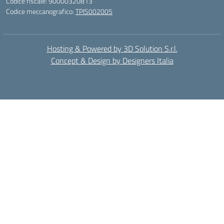
Codice fiscale: 90000320813
Codice meccanografico:
TPIS002005
Hosting & Powered by 3D Solution S.r.l.
Concept & Design by Designers Italia