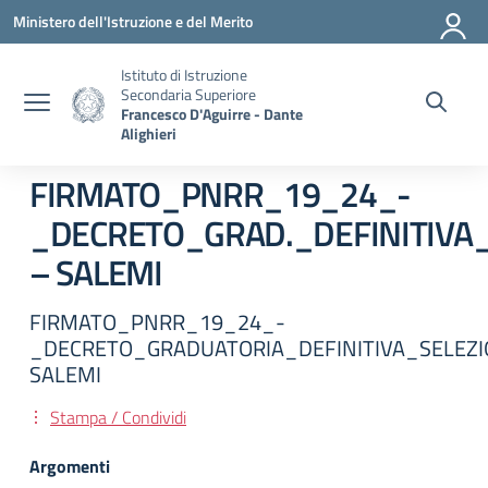
Vai ai contenuti
Vai al menu di navigazione
Vai al footer
Ministero dell'Istruzione e del Merito
Istituto di Istruzione
Secondaria Superiore
Francesco D'Aguirre - Dante
Alighieri
FIRMATO_PNRR_19_24_-
_DECRETO_GRAD._DEFINITIVA
– SALEMI
FIRMATO_PNRR_19_24_-
_DECRETO_GRADUATORIA_DEFINITIVA_SELEZI
SALEMI
Stampa / Condividi
Argomenti