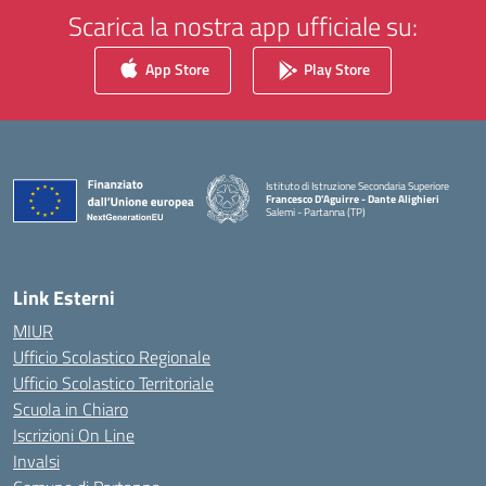
Scarica la nostra app ufficiale su:
App Store
Play Store
Istituto di Istruzione Secondaria Superiore
Francesco D'Aguirre - Dante Alighieri
Salemi - Partanna (TP)
— Visita la pagina iniziale della scuola
Link Esterni
MIUR
Ufficio Scolastico Regionale
Ufficio Scolastico Territoriale
Scuola in Chiaro
Iscrizioni On Line
Invalsi